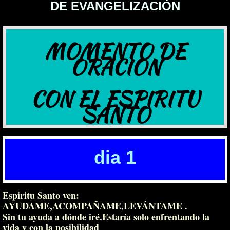
DE EVANGELIZACIÓN
MOMENTO DE
ORACION
​CON EL ESPIRITU
SANTO
dia 1
Espiritu Santo ven:
AYUDAME,ACOMPAÑAME,LEVÁN
TAME .
Sin tu ayuda a dónde iré.Estaría solo enfrentando la
vida y con la posibilidad