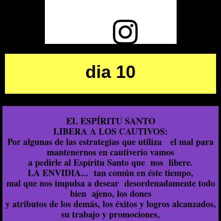
Ver esta publicación en Instagram
dia 10
EL ESPÍRITU SANTO
LIBERA A LOS CAUTIVOS:
Por algunas de las estrategias que utiliza el mal para
mantenernos en cautiverio vamos
a pedirle al Espíritu Santo que nos libere.
Una publicación compartida por Ministerio SOS soplo de Santidad (@soplodesantidad)
LA ENVIDIA... tan común en éste tiempo,
mal que nos impulsa a desear desordenadamente todo
bien ajeno, los dones
y atributos de los demás, los éxitos y logros alcanzados,
su trabajo y promociones,