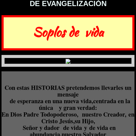
DE EVANGELIZACIÓN
Soplos de vida
Con estas HISTORIAS pretendemos llevarles un
mensaje
de esperanza en una nueva vida,centrada en la
única y gran verdad:
En Dios Padre Todopoderoso, nuestro Creador, en
Cristo Jesús,su Hijo,
Señor y dador de vida y de vida en
abundancia,nuestro Salvador