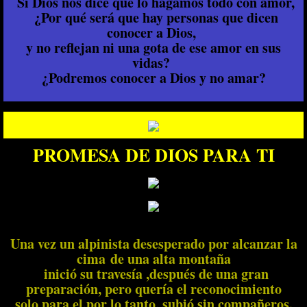
Si Dios nos dice que lo hagamos todo con amor,
¿Por qué será que hay personas que dicen
conocer a Dios,
y no reflejan ni una gota de ese amor en sus
vidas?
¿Podremos conocer a Dios y no amar?
PROMESA DE DIOS PARA TI
Una vez un alpinista desesperado por alcanzar la
cima de una alta montaña
inició su travesía ,después de una gran
preparación, pero quería el reconocimiento
solo para el,por lo tanto, subió sin compañeros.